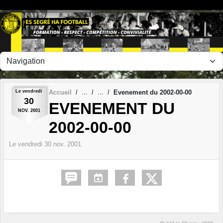
Panneau de gestion des cookies
Le
vendredi
Accueil
Evenement du 2002-00-00
30
EVENEMENT DU
NOV.
2001
2002-00-00
Le
vendredi
30
nov.
2001