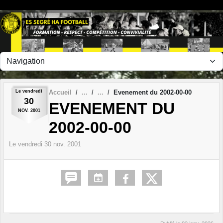
Panneau de gestion des cookies
Le
vendredi
Accueil
Evenement du 2002-00-00
30
EVENEMENT DU
NOV.
2001
2002-00-00
Le
vendredi
30
nov.
2001