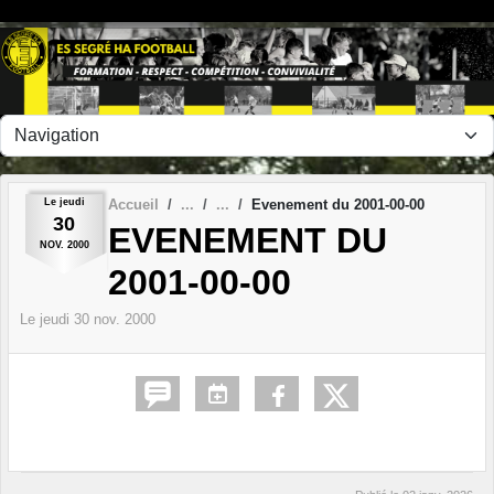
Panneau de gestion des cookies
Le
jeudi
Accueil
Evenement du 2001-00-00
30
EVENEMENT DU
NOV.
2000
2001-00-00
Le
jeudi
30
nov.
2000