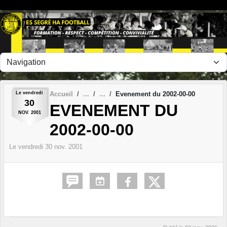
Panneau de gestion des cookies
Le
vendredi
Accueil
Evenement du 2002-00-00
30
EVENEMENT DU
NOV.
2001
2002-00-00
Le
vendredi
30
nov.
2001