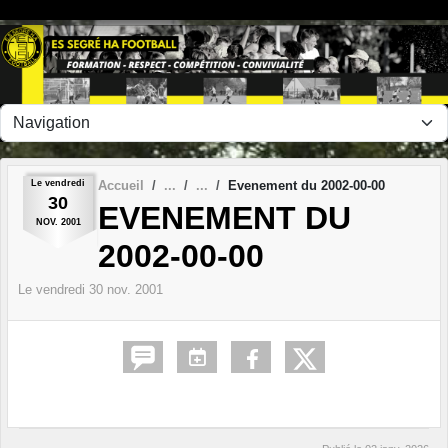
Panneau de gestion des cookies
Le
vendredi
Accueil
Evenement du 2002-00-00
30
EVENEMENT DU
NOV.
2001
2002-00-00
Le
vendredi
30
nov.
2001