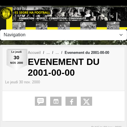
Panneau de gestion des cookies
Le
jeudi
Accueil
Evenement du 2001-00-00
30
EVENEMENT DU
NOV.
2000
2001-00-00
Le
jeudi
30
nov.
2000