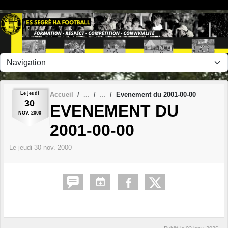
Panneau de gestion des cookies
Le
jeudi
Accueil
Evenement du 2001-00-00
30
EVENEMENT DU
NOV.
2000
2001-00-00
Le
jeudi
30
nov.
2000