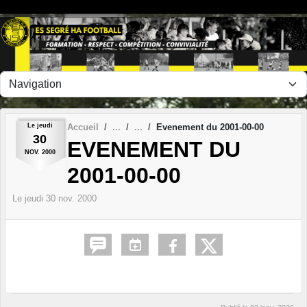
Panneau de gestion des cookies
Le
jeudi
Accueil
Evenement du 2001-00-00
30
EVENEMENT DU
NOV.
2000
2001-00-00
Le
jeudi
30
nov.
2000