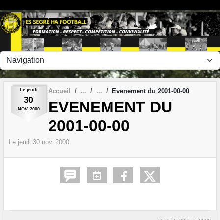
Panneau de gestion des cookies
Le
jeudi
Accueil
Evenement du 2001-00-00
30
EVENEMENT DU
NOV.
2000
2001-00-00
Le
jeudi
30
nov.
2000